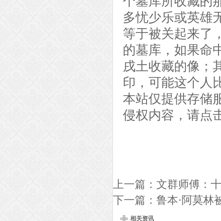
个墓库所收藏的
多忧少乐或英雄
等于被关起来了
的墓库，如果命
戌土收藏的像；
印，可能这个人
本站仅提供存储
侵权内容，请点
上一篇：
文群师傅：​
下一篇：
鲁本·阿莫林
相关资讯