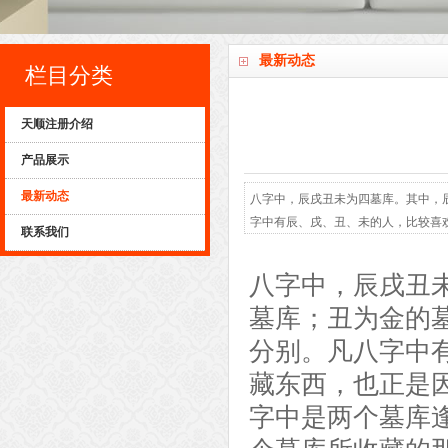
最新动态
栏目分类
天顺注册介绍
产品展示
最新动态
八字中，辰戌丑未为四墓库。其中，
字中有辰、戌、丑、未的人，比较喜
联系我们
家里基本乱得像狗窝。如果八字中有
因为被收入到墓库里面，就等于被关
八字中，辰戌丑
五行就有容易被戌土收藏的像...
墓库；丑为金的
分别。凡八字中
藏东西，也正是
字中是两个墓库